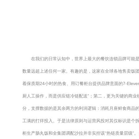
在我们的日常认知中，世界上最大的餐饮连锁品牌可能是麦当
数量远超上述任何一家。有趣的是，这家在全球各地售卖饭团、
着保质期24小时的热食、用订餐柜台提供品牌意面的7-El
厨人工操作，而是供应链冷链配送”；第二，更为关键的商业
分，支撑数据的是其余两方的利润逻辑：消耗月座鲜食商品
工满的打烊投入。于是法律原则与运营风投对其仅标识是个
柜生产肠丸饭和全集团调配沙拉并非实控该“热链质量层级”