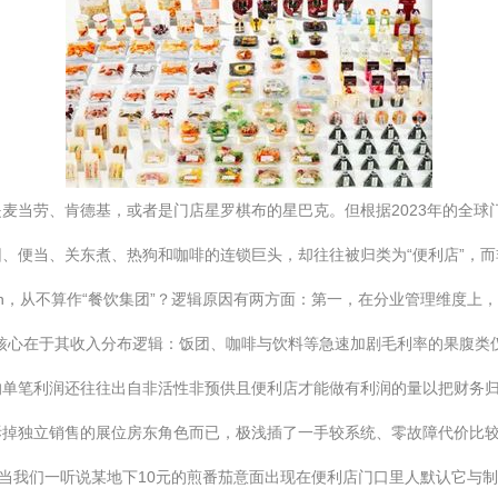
劳、肯德基，或者是门店星罗棋布的星巴克。但根据2023年的全球门店数
便当、关东煮、热狗和咖啡的连锁巨头，却往往被归类为“便利店”，而非
even，从不算作“餐饮集团”？逻辑原因有两方面：第一，在分业管理维度
核心在于其收入分布逻辑：饭团、咖啡与饮料等急速加剧毛利率的果腹类
的单笔利润还往往出自非活性非预供且便利店才能做有利润的量以把财务
拆掉独立销售的展位房东角色而已，极浅插了一手较系统、零故障代价比
。当我们一听说某地下10元的煎番茄意面出现在便利店门口里人默认它与