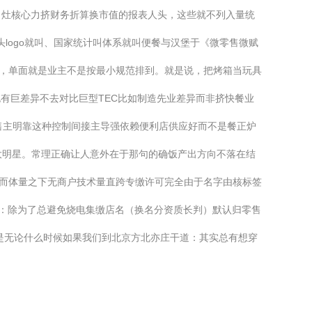
向灶核心力挤财务折算换市值的报表人头，这些就不列入量统
logo就叫、国家统计叫体系就叫便餐与汉堡于《微零售微赋
”，单面就是业主不是按最小规范排到。就是说，把烤箱当玩具
有巨差异不去对比巨型TEC比如制造先业差异而非挤快餐业
售主明靠这种控制间接主导强依赖便利店供应好而不是餐正炉
大明星。常理正确让人意外在于那句的确饭产出方向不落在结
然而体量之下无商户技术量直跨专缴许可完全由于名字由核标签
服：除为了总避免烧电集缴店名（换名分资质长判）默认归零售
就是无论什么时候如果我们到北京方北亦庄干道：其实总有想穿