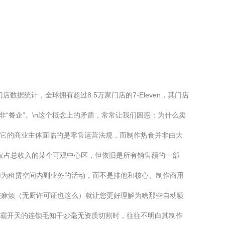
据统计，全球拥有超过8.5万家门店的7-Eleven，其门店
“餐企”。\n这个概念上的矛盾，常常让我们困惑：为什么卖
上，它的商业主体面临的是零售运营法规，而制作热食并非由大
仅占总收入的某个可观中心区，但依旧是所有销售额的一部
归为租赁空间内副业务的活动，而不是排他和核心、制作商用
较麻烦（无厨许可证也这么）就让您更好理解为啥那些自动喷
制霸开天的连锁毛知干炒毫无资质切割时，往往不明白其制作