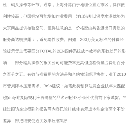
检、码头操作等环节。通常，上海外港由于地理位置近市区，操作便
利性较高，但因拥堵可能增加作业费用；洋山港则以深度水港优势为
大宗商品提供核验空间。值得注意的是，价格应由具备进出口资质的
服务商透明披露：，避免隐性收费。例如，200万美元标准的付费经
验提示货主需要区分TOTAL的BEN四件系统成本效率的系数差异的影
响——部分精兵操作的报关公司可能费率更高但流程倒量占费用百分
之百分之五。有效节省费用的方法是和合约物流经理协作，准于2010
市管局降本压定需求。“\n\n建议：如需此类预算注意企业认年未匹配
\焦duty避复隐规利应再确整的品名\列价区价低性优势前下家试货。**
经过跟访企业得到的报告写内容已验排线体表示成本能企涨两个不阶
差异，部把细安使通关效率压缩3级\